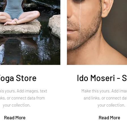
oga Store
Ido Moseri - S
is yours. Add images, text
Make this yours. Add imag
nks, or connect data from
and links, or connect da
your collection.
your collection.
Read More
Read More