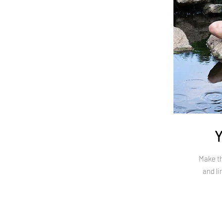
Y
Make th
and li