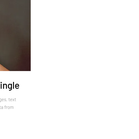
ingle
es, text
ta from